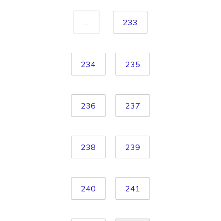
…
233
234
235
236
237
238
239
240
241