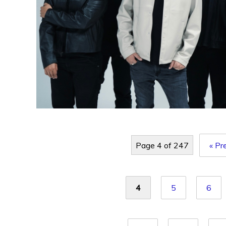
Page 4 of 247
« Pr
4
5
6