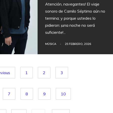
Atención, navegantes! El viaje
sonoro de Camilo Séptimo aún no
termina; y porque ustedes lo
pidieron: ¡una noche no será
suficiente!
...
MÚSICA
•
25 FEBRERO, 2026
evious
1
2
3
7
8
9
10