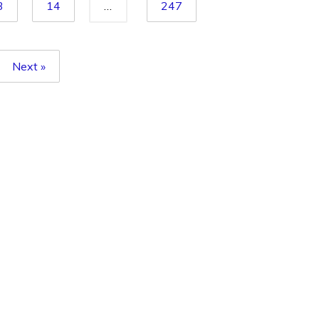
3
14
…
247
Next »