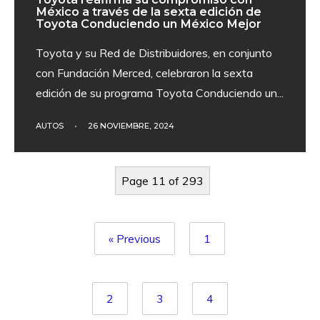
México a través de la sexta edición de
Toyota Conduciendo un México Mejor
Toyota y su Red de Distribuidores, en conjunto
con Fundación Merced, celebraron la sexta
edición de su programa Toyota Conduciendo un
...
AUTOS
•
26 NOVIEMBRE, 2024
Page 11 of 293
« Previous
1
2
3
4