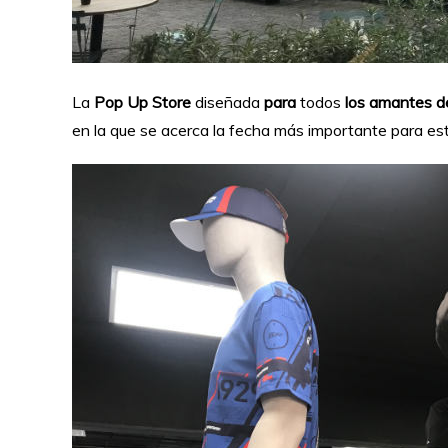
La
Pop Up Store
diseñada
para
todos
los amantes de
en la que se acerca la fecha más importante para es