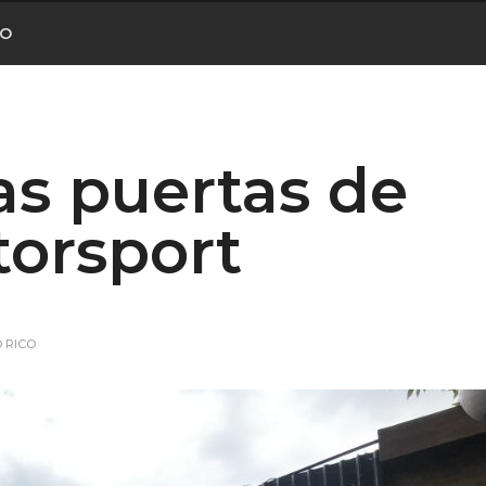
CO
s puertas de
torsport
 RICO