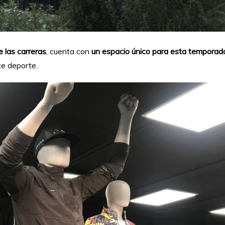
 las carreras
, cuenta con
un espacio único para esta temporad
te deporte.