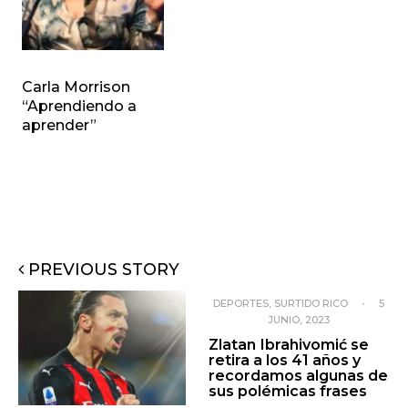
Carla Morrison
“Aprendiendo a
aprender”
PREVIOUS STORY
DEPORTES
,
SURTIDO RICO
•
5
JUNIO, 2023
Zlatan Ibrahivomić se
retira a los 41 años y
recordamos algunas de
sus polémicas frases