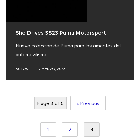
She Drives SS23 Puma Motorsport
Nueva colección de Puma para las amantes del
automovilismo.
...
AUTOS
•
7 MARZO, 2023
Page 3 of 5
« Previous
1
2
3