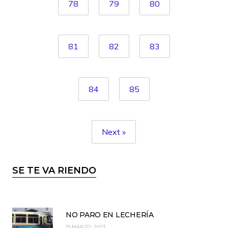
78
79
80
81
82
83
84
85
Next »
SE TE VA RIENDO
NO PARO EN LECHERÍA
19 MARZO, 2023