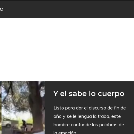
CO
Y el sabe lo cuerpo
Listo para dar el discurso de fin de
año y se le lengua la traba, este
hombre confunde las palabras de
la emoción.
...