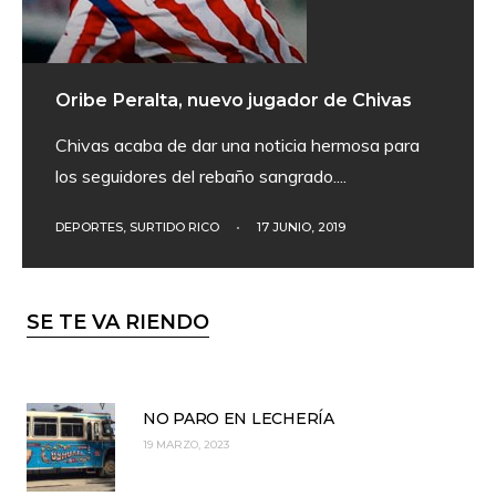
Oribe Peralta, nuevo jugador de Chivas
Chivas acaba de dar una noticia hermosa para
los seguidores del rebaño sangrado.
...
DEPORTES
,
SURTIDO RICO
•
17 JUNIO, 2019
SE TE VA RIENDO
NO PARO EN LECHERÍA
19 MARZO, 2023