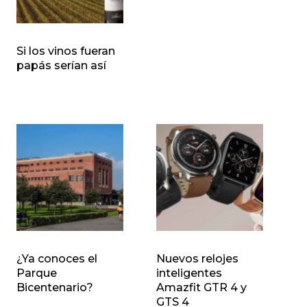
Si los vinos fueran
papás serían así
¿Ya conoces el
Nuevos relojes
Parque
inteligentes
Bicentenario?
Amazfit GTR 4 y
GTS 4