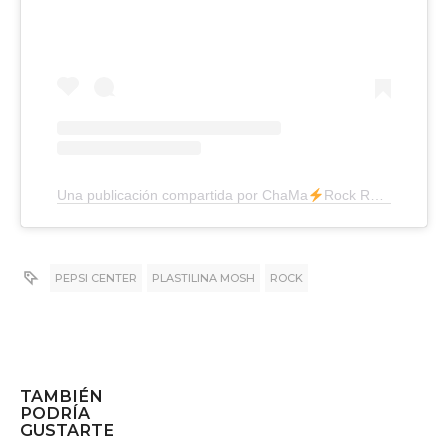
Una publicación compartida por ChaMa
Rock Radio (@chamarockradio)
PEPSI CENTER
PLASTILINA MOSH
ROCK
TAMBIÉN
PODRÍA
GUSTARTE