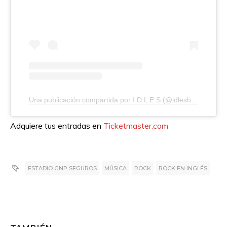
Una publicación compartida por I D L E S (@idlesband)
Adquiere tus entradas en
Ticketmaster.com
ESTADIO GNP SEGUROS
MÚSICA
ROCK
ROCK EN INGLÉS