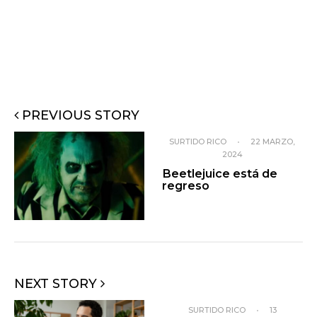
PREVIOUS STORY
SURTIDO RICO
•
22 MARZO,
2024
Beetlejuice está de
regreso
NEXT STORY
SURTIDO RICO
•
13