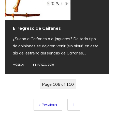
El regreso de Caifanes
¿Suena a Caifanes o a Jaguares? De todo tipo
de opiniones se dejaron venir (sin albur) en este
día del estreno del sencillo de Caifanes,
...
MÚSICA
•
8 MARZO, 2019
Page 106 of 110
« Previous
1