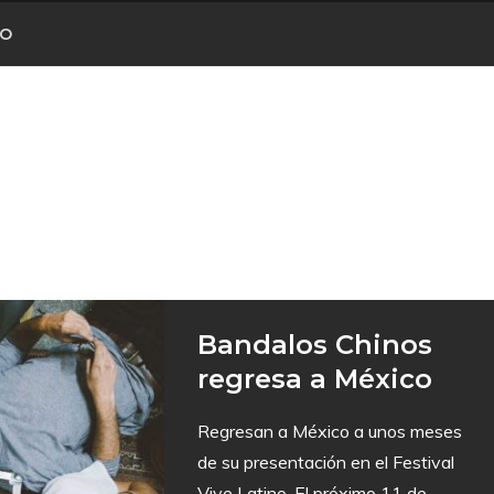
CO
Bandalos Chinos
regresa a México
Regresan a México a unos meses
de su presentación en el Festival
Vive Latino. El próximo 11 de