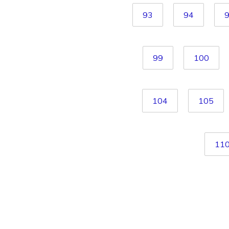
93
94
99
100
104
105
11