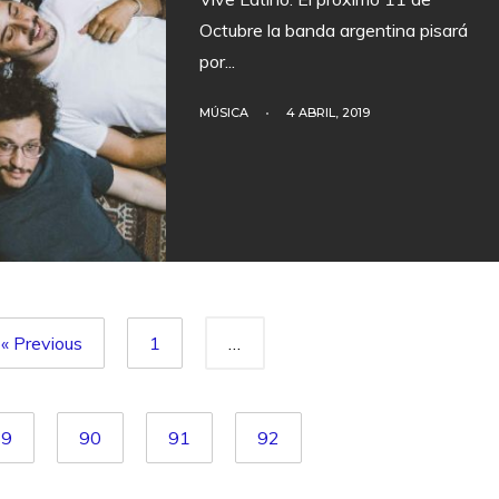
Octubre la banda argentina pisará
por
...
MÚSICA
•
4 ABRIL, 2019
« Previous
1
…
89
90
91
92