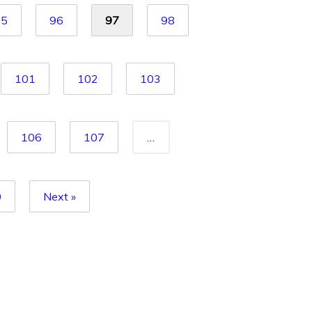
95
96
97
98
101
102
103
106
107
…
0
Next »