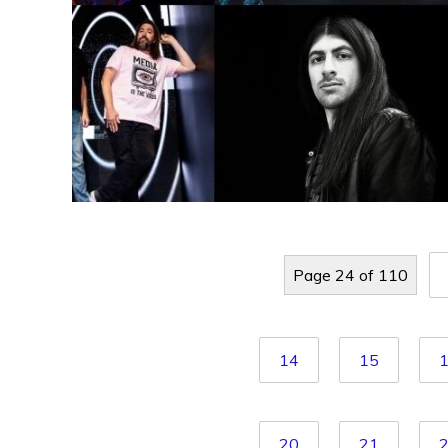
Page 24 of 110
14
15
20
21