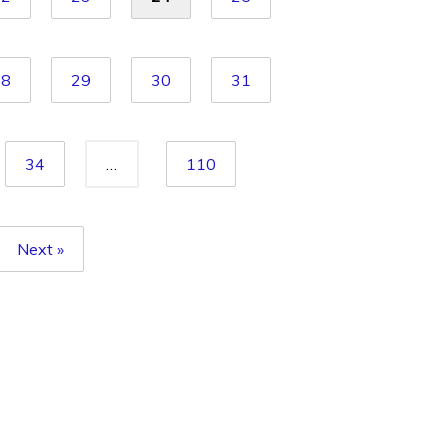
28
29
30
31
34
…
110
Next »