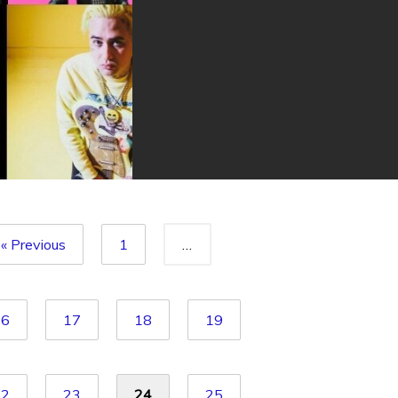
« Previous
1
…
16
17
18
19
22
23
24
25